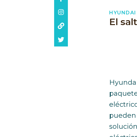
HYUNDAI
El sal
Hyundai 
paquete 
eléctri
pueden 
solución