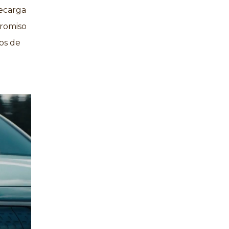
recarga
promiso
ños de