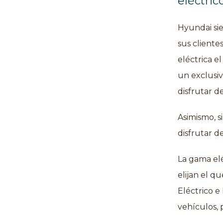
eléctric
Hyundai sie
sus clientes
eléctrica e
un exclusiv
disfrutar d
Asimismo, 
disfrutar d
La gama elé
elijan el q
Eléctrico e
vehículos, 