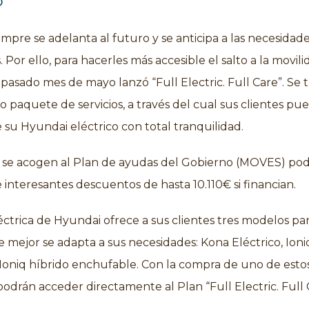
o
mpre se adelanta al futuro y se anticipa a las necesidad
. Por ello, para hacerles más accesible el salto a la movil
l pasado mes de mayo lanzó “Full Electric. Full Care”. Se 
o paquete de servicios, a través del cual sus clientes p
e su Hyundai eléctrico con total tranquilidad.
si se acogen al Plan de ayudas del Gobierno (MOVES) po
e interesantes descuentos de hasta 10.110€ si financian.
ctrica de Hyundai ofrece a sus clientes tres modelos pa
ue mejor se adapta a sus necesidades: Kona Eléctrico, Ioni
 Ioniq híbrido enchufable. Con la compra de uno de esto
podrán acceder directamente al Plan “Full Electric. Full 