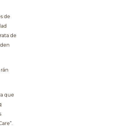
es de
idad
trata de
ueden
drán
ra que
q
s
Care”.