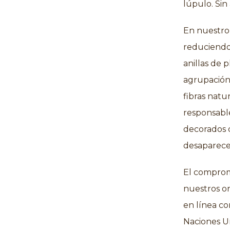
lúpulo. Sin 
En nuestro
reduciendo 
anillas de 
agrupación
fibras natu
responsable
decorados 
desaparece
El comprom
nuestros or
en línea co
Naciones U