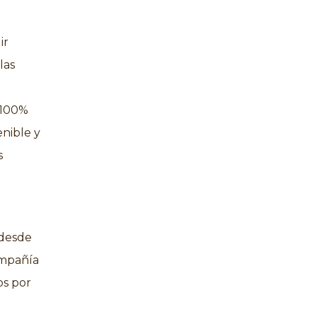
ir
las
 100%
enible y
s
 desde
ompañía
os por