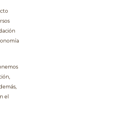
acto
rsos
idación
economía
ponemos
ción,
Además,
n el