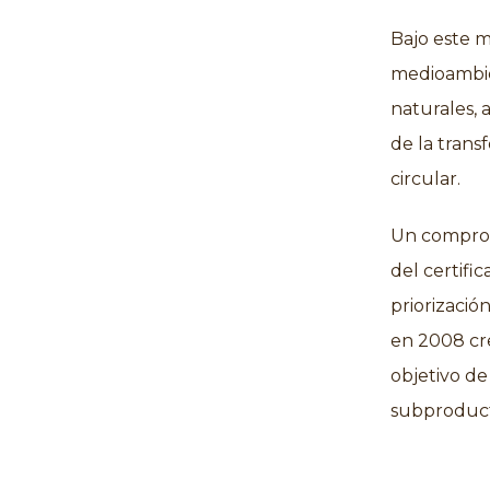
Bajo este m
medioambien
naturales, 
de la tran
circular.
Un comprom
del certifi
priorizació
en 2008 cr
objetivo de
subproduct