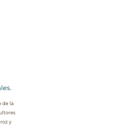
les.
 de la
ultores
rroz y