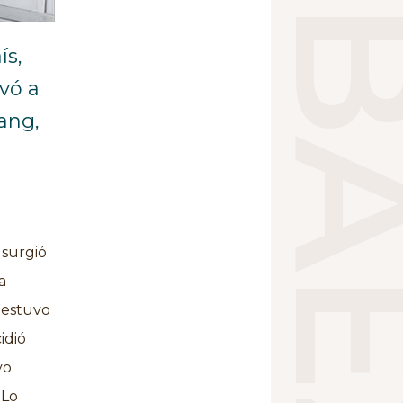
ís,
vó a
ang,
 surgió
a
 estuvo
idió
vo
 Lo